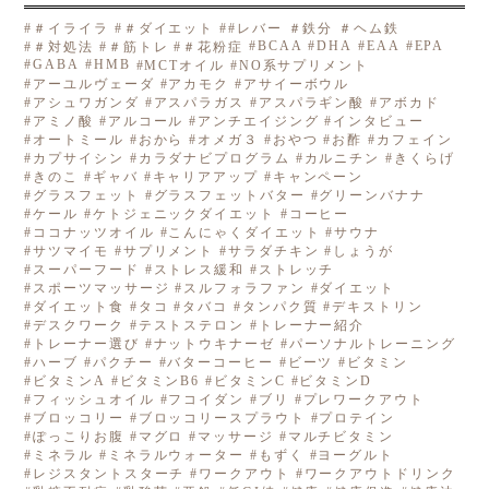
＃イライラ
＃ダイエット
#レバー ＃鉄分 ＃ヘム鉄
BCAA
DHA
EAA
EPA
＃対処法
＃筋トレ
＃花粉症
GABA
HMB
MCTオイル
NO系サプリメント
アーユルヴェーダ
アカモク
アサイーボウル
アシュワガンダ
アスパラガス
アスパラギン酸
アボカド
アミノ酸
アルコール
アンチエイジング
インタビュー
オートミール
おから
オメガ３
おやつ
お酢
カフェイン
カプサイシン
カラダナビプログラム
カルニチン
きくらげ
きのこ
ギャバ
キャリアアップ
キャンペーン
グラスフェット
グラスフェットバター
グリーンバナナ
ケール
ケトジェニックダイエット
コーヒー
ココナッツオイル
こんにゃくダイエット
サウナ
サツマイモ
サプリメント
サラダチキン
しょうが
スーパーフード
ストレス緩和
ストレッチ
スポーツマッサージ
スルフォラファン
ダイエット
ダイエット食
タコ
タバコ
タンパク質
デキストリン
デスクワーク
テストステロン
トレーナー紹介
トレーナー選び
ナットウキナーゼ
パーソナルトレーニング
ハーブ
パクチー
バターコーヒー
ビーツ
ビタミン
ビタミンA
ビタミンB6
ビタミンC
ビタミンD
フィッシュオイル
フコイダン
ブリ
プレワークアウト
ブロッコリー
ブロッコリースプラウト
プロテイン
ぽっこりお腹
マグロ
マッサージ
マルチビタミン
ミネラル
ミネラルウォーター
もずく
ヨーグルト
レジスタントスターチ
ワークアウト
ワークアウトドリンク