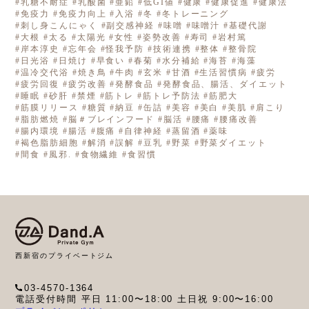
乳糖不耐症
乳酸菌
亜鉛
低GI値
健康
健康促進
健康法
免疫力
免疫力向上
入浴
冬
冬トレーニング
刺し身こんにゃく
副交感神経
味噌
味噌汁
基礎代謝
大根
太る
太陽光
女性
姿勢改善
寿司
岩村篤
岸本淳史
忘年会
怪我予防
技術連携
整体
整骨院
日光浴
日焼け
早食い
春菊
水分補給
海苔
海藻
温冷交代浴
焼き鳥
牛肉
玄米
甘酒
生活習慣病
疲労
疲労回復
疲労改善
発酵食品
発酵食品、腸活、ダイエット
睡眠
砂肝
禁煙
筋トレ
筋トレ予防法
筋肥大
筋膜リリース
糖質
納豆
缶詰
美容
美白
美肌
肩こり
脂肪燃焼
脳＃ブレインフード
脳活
腰痛
腰痛改善
腸内環境
腸活
腹痛
自律神経
蒸留酒
薬味
褐色脂肪細胞
解消
誤解
豆乳
野菜
野菜ダイエット
間食
風邪.
食物繊維
食習慣
西新宿のプライベートジム
03-4570-1364
電話受付時間 平日 11:00〜18:00 土日祝 9:00〜16:00