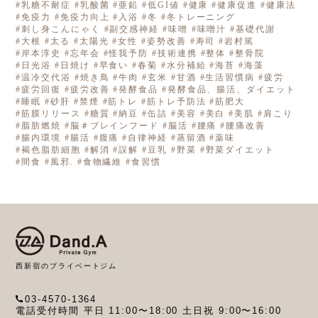
乳糖不耐症
乳酸菌
亜鉛
低GI値
健康
健康促進
健康法
免疫力
免疫力向上
入浴
冬
冬トレーニング
刺し身こんにゃく
副交感神経
味噌
味噌汁
基礎代謝
大根
太る
太陽光
女性
姿勢改善
寿司
岩村篤
岸本淳史
忘年会
怪我予防
技術連携
整体
整骨院
日光浴
日焼け
早食い
春菊
水分補給
海苔
海藻
温冷交代浴
焼き鳥
牛肉
玄米
甘酒
生活習慣病
疲労
疲労回復
疲労改善
発酵食品
発酵食品、腸活、ダイエット
睡眠
砂肝
禁煙
筋トレ
筋トレ予防法
筋肥大
筋膜リリース
糖質
納豆
缶詰
美容
美白
美肌
肩こり
脂肪燃焼
脳＃ブレインフード
脳活
腰痛
腰痛改善
腸内環境
腸活
腹痛
自律神経
蒸留酒
薬味
褐色脂肪細胞
解消
誤解
豆乳
野菜
野菜ダイエット
間食
風邪.
食物繊維
食習慣
西新宿のプライベートジム
03-4570-1364
電話受付時間 平日 11:00〜18:00 土日祝 9:00〜16:00