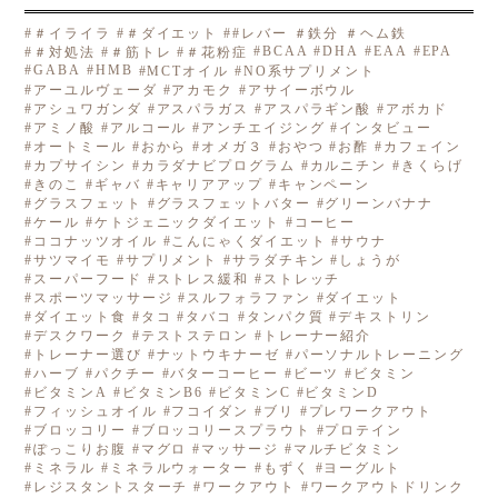
＃イライラ
＃ダイエット
#レバー ＃鉄分 ＃ヘム鉄
BCAA
DHA
EAA
EPA
＃対処法
＃筋トレ
＃花粉症
GABA
HMB
MCTオイル
NO系サプリメント
アーユルヴェーダ
アカモク
アサイーボウル
アシュワガンダ
アスパラガス
アスパラギン酸
アボカド
アミノ酸
アルコール
アンチエイジング
インタビュー
オートミール
おから
オメガ３
おやつ
お酢
カフェイン
カプサイシン
カラダナビプログラム
カルニチン
きくらげ
きのこ
ギャバ
キャリアアップ
キャンペーン
グラスフェット
グラスフェットバター
グリーンバナナ
ケール
ケトジェニックダイエット
コーヒー
ココナッツオイル
こんにゃくダイエット
サウナ
サツマイモ
サプリメント
サラダチキン
しょうが
スーパーフード
ストレス緩和
ストレッチ
スポーツマッサージ
スルフォラファン
ダイエット
ダイエット食
タコ
タバコ
タンパク質
デキストリン
デスクワーク
テストステロン
トレーナー紹介
トレーナー選び
ナットウキナーゼ
パーソナルトレーニング
ハーブ
パクチー
バターコーヒー
ビーツ
ビタミン
ビタミンA
ビタミンB6
ビタミンC
ビタミンD
フィッシュオイル
フコイダン
ブリ
プレワークアウト
ブロッコリー
ブロッコリースプラウト
プロテイン
ぽっこりお腹
マグロ
マッサージ
マルチビタミン
ミネラル
ミネラルウォーター
もずく
ヨーグルト
レジスタントスターチ
ワークアウト
ワークアウトドリンク