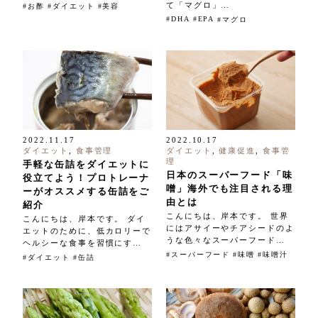
て「マグロ」…
お酢
ダイエット
美容
DHA
EPA
マグロ
2022.11.17
2022.10.17
ダイエット
,
食事管理
ダイエット
,
健康促進
,
食事管
理
手軽な缶詰をダイエットに
日本のスーパーフード「味
役立てよう！プロトレーナ
噌」海外でも注目される理
ーがオススメする缶詰をご
由とは
紹介
こんにちは、岸本です。 世界
こんにちは、岸本です。 ダイ
にはアサイーやチアシードのよ
エットのために、低カロリーで
うな色々なスーパーフード…
ヘルシーな食事を習慣にす…
スーパーフード
味噌
味噌汁
ダイエット
缶詰