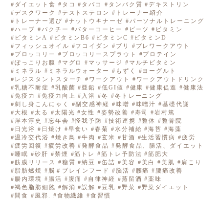
ダイエット食
タコ
タバコ
タンパク質
デキストリン
デスクワーク
テストステロン
トレーナー紹介
トレーナー選び
ナットウキナーゼ
パーソナルトレーニング
ハーブ
パクチー
バターコーヒー
ビーツ
ビタミン
ビタミンA
ビタミンB6
ビタミンC
ビタミンD
フィッシュオイル
フコイダン
ブリ
プレワークアウト
ブロッコリー
ブロッコリースプラウト
プロテイン
ぽっこりお腹
マグロ
マッサージ
マルチビタミン
ミネラル
ミネラルウォーター
もずく
ヨーグルト
レジスタントスターチ
ワークアウト
ワークアウトドリンク
乳糖不耐症
乳酸菌
亜鉛
低GI値
健康
健康促進
健康法
免疫力
免疫力向上
入浴
冬
冬トレーニング
刺し身こんにゃく
副交感神経
味噌
味噌汁
基礎代謝
大根
太る
太陽光
女性
姿勢改善
寿司
岩村篤
岸本淳史
忘年会
怪我予防
技術連携
整体
整骨院
日光浴
日焼け
早食い
春菊
水分補給
海苔
海藻
温冷交代浴
焼き鳥
牛肉
玄米
甘酒
生活習慣病
疲労
疲労回復
疲労改善
発酵食品
発酵食品、腸活、ダイエット
睡眠
砂肝
禁煙
筋トレ
筋トレ予防法
筋肥大
筋膜リリース
糖質
納豆
缶詰
美容
美白
美肌
肩こり
脂肪燃焼
脳＃ブレインフード
脳活
腰痛
腰痛改善
腸内環境
腸活
腹痛
自律神経
蒸留酒
薬味
褐色脂肪細胞
解消
誤解
豆乳
野菜
野菜ダイエット
間食
風邪.
食物繊維
食習慣