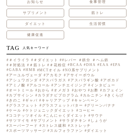
お知らせ
食事管理
サプリメント
筋トレ
ダイエット
生活習慣
健康促進
TAG
人気キーワード
＃イライラ
＃ダイエット
#レバー ＃鉄分 ＃ヘム鉄
BCAA
DHA
EAA
EPA
＃対処法
＃筋トレ
＃花粉症
GABA
HMB
MCTオイル
NO系サプリメント
アーユルヴェーダ
アカモク
アサイーボウル
アシュワガンダ
アスパラガス
アスパラギン酸
アボカド
アミノ酸
アルコール
アンチエイジング
インタビュー
オートミール
おから
オメガ３
おやつ
お酢
カフェイン
カプサイシン
カラダナビプログラム
カルニチン
きくらげ
きのこ
ギャバ
キャリアアップ
キャンペーン
グラスフェット
グラスフェットバター
グリーンバナナ
ケール
ケトジェニックダイエット
コーヒー
ココナッツオイル
こんにゃくダイエット
サウナ
サツマイモ
サプリメント
サラダチキン
しょうが
スーパーフード
ストレス緩和
ストレッチ
スポーツマッサージ
スルフォラファン
ダイエット