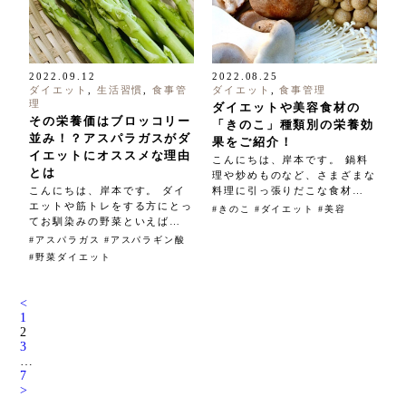
2022.09.12
2022.08.25
ダイエット
,
生活習慣
,
食事管
ダイエット
,
食事管理
理
ダイエットや美容食材の
その栄養価はブロッコリー
「きのこ」種類別の栄養効
並み！？アスパラガスがダ
果をご紹介！
イエットにオススメな理由
こんにちは、岸本です。 鍋料
とは
理や炒めものなど、さまざまな
こんにちは、岸本です。 ダイ
料理に引っ張りだこな食材…
エットや筋トレをする方にとっ
きのこ
ダイエット
美容
てお馴染みの野菜といえば…
アスパラガス
アスパラギン酸
野菜ダイエット
<
1
2
3
…
7
>