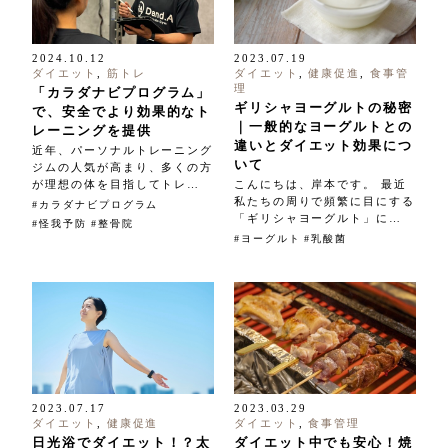
2024.10.12
2023.07.19
ダイエット
,
筋トレ
ダイエット
,
健康促進
,
食事管
理
「カラダナビプログラム」
ギリシャヨーグルトの秘密
で、安全でより効果的なト
｜一般的なヨーグルトとの
レーニングを提供
違いとダイエット効果につ
近年、パーソナルトレーニング
いて
ジムの人気が高まり、多くの方
が理想の体を目指してトレ…
こんにちは、岸本です。 最近
私たちの周りで頻繁に目にする
カラダナビプログラム
「ギリシャヨーグルト」に…
怪我予防
整骨院
ヨーグルト
乳酸菌
2023.07.17
2023.03.29
ダイエット
,
健康促進
ダイエット
,
食事管理
日光浴でダイエット！？太
ダイエット中でも安心！焼