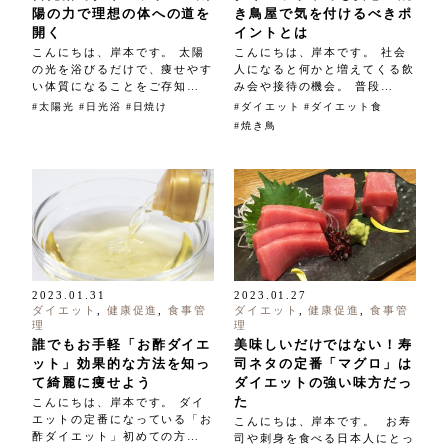
陽の力で理想の体への道を
き鳥屋で気を付けるべきポ
開く
イントとは
こんにちは、岸本です。 太陽
こんにちは、岸本です。 社会
の光を浴びるだけで、痩せやす
人になると何かと増えてくる飲
い体質になることをご存知…
み会や接待の機会。 普段…
太陽光
日光浴
日焼け
ダイエット
ダイエット食
焼き鳥
2023.01.31
2023.01.27
ダイエット
,
健康促進
,
食事管
ダイエット
,
健康促進
,
食事管
理
理
誰でもお手軽「お酢ダイエ
美味しいだけではない！寿
ット」効果的な方法を知っ
司ネタの定番「マグロ」は
て綺麗に痩せよう
ダイエットの強い味方だっ
た
こんにちは、岸本です。 ダイ
エットの定番になっている「お
こんにちは、岸本です。 お寿
酢ダイエット」初めての方…
司や刺身を食べる日本人にとっ